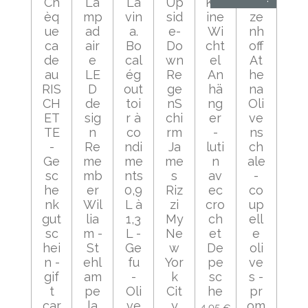
Ch
La
La
Up
Kle
Rit
èq
mp
vin
sid
ine
ze
ue
ad
a.
e-
Wi
nh
ca
air
Bo
Do
cht
off
de
e
cal
wn
el
At
au
LE
ég
Re
An
he
RIS
D
out
ge
hä
na
CH
de
toi
nS
ng
Oli
ET
sig
r à
chi
er
ve
TE
n
co
rm
-
ns
-
Re
ndi
Ja
luti
ch
Ge
me
me
me
n
ale
sc
mb
nts
s
av
-
he
er
0,9
Riz
ec
co
nk
Wil
L à
zi
cro
up
gut
lia
1,3
My
ch
ell
sc
m -
L -
Ne
et
e
hei
St
Ge
w
De
oli
n -
ehl
fu
Yor
pe
ve
gif
am
-
k
sc
s -
t
pe
Oli
Cit
he
pr
car
la
ve
y
om