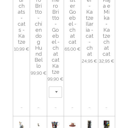
ch
Bri
ro
er
-
a e
ats
tto
Bri
Go
Ka
Mi
-
-
tto
eb
tze
ka
cat
chi
-
el -
Ilar
-
s -
en
Go
ch
ia -
Ka
Ka
do
eb
at
cat
tze
tze
g
el -
cat
-
ch
Hu
ch
ch
at
10,99 €
65,00 €
nd
at
at
cat
Bel
cat
24,95 €
32,95 €
lo
Ka
tze
99,90 €
99,90 €
Ajouter au panier
Ajouter au panier
Ajouter au panier
Ajouter au panier
Ajouter au panier
Ajouter au