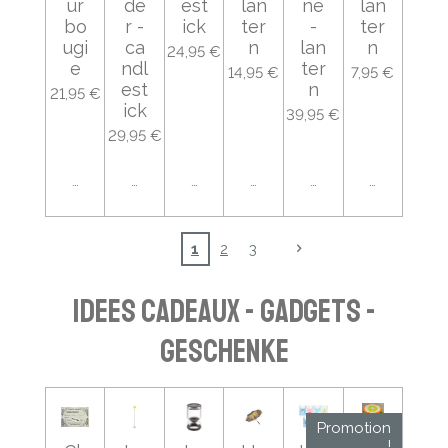
ur
de
est
lan
ne
lan
bo
r -
ick
ter
-
ter
ugi
ca
n
lan
n
24,95 €
e
ndl
ter
14,95 €
7,95 €
est
n
21,95 €
ick
39,95 €
29,95 €
Ajouter au panier
Ajouter au panier
Ajouter au panier
Ajouter au panier
Ajouter au panier
Ajouter au
1
2
3
IDEES CADEAUX - GADGETS -
GESCHENKE
Promotion
!