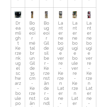
Dr
Bo
Bo
La
La
La
ea
ug
ug
nt
nt
nt
mli
eoi
eoi
er
er
er
gh
r
r
ne
ne
ne
t
mé
Gil
bo
bo
bo
Ke
tal
de
ugi
ugi
ugi
rze
br
sil
e
e
e
nk
un
be
ver
bo
ver
ug
Gil
r -
re
ule
re
el
de
Ke
-
ver
-
sc
35
rze
Ke
re
Ke
hw
cm
nst
rze
-
rze
arz
-
än
n
Ke
n
-
Ke
de
Lat
rze
Lat
bo
rze
r -
er
n
er
ule
nst
ca
ne
Lat
ne
po
än
ndl
-
er
-