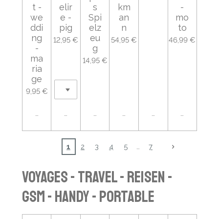
t -
elir
s
km
-
we
e -
Spi
an
mo
ddi
pig
elz
n
to
ng
eu
12,95 €
54,95 €
46,99 €
-
g
ma
14,95 €
ria
ge
9,95 €
Ajouter au panier
Ajouter au panier
Ajouter au panier
Ajouter au panier
Ajouter au panier
Ajouter au
1
2
3
4
5
7
Voyages - Travel - Reisen -
GSM - HANDY - PORTABLE