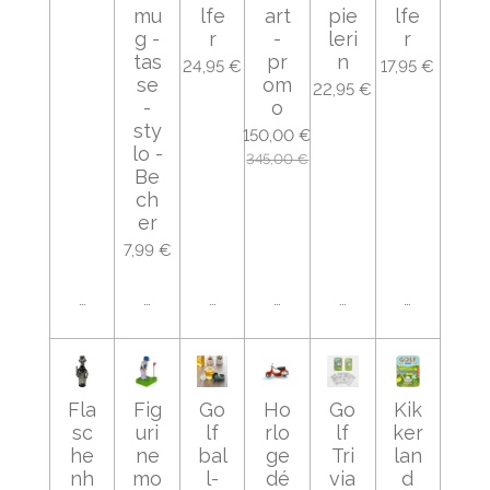
mu
lfe
art
pie
lfe
g -
r
-
leri
r
tas
pr
n
24,95 €
17,95 €
se
om
22,95 €
-
o
sty
150,00 €
lo -
345,00 €
Be
ch
er
7,99 €
Ajouter au panier
Ajouter au panier
Ajouter au panier
Ajouter au panier
Ajouter au panier
Ajouter au
Fla
Fig
Go
Ho
Go
Kik
sc
uri
lf
rlo
lf
ker
he
ne
bal
ge
Tri
lan
nh
mo
l-
dé
via
d