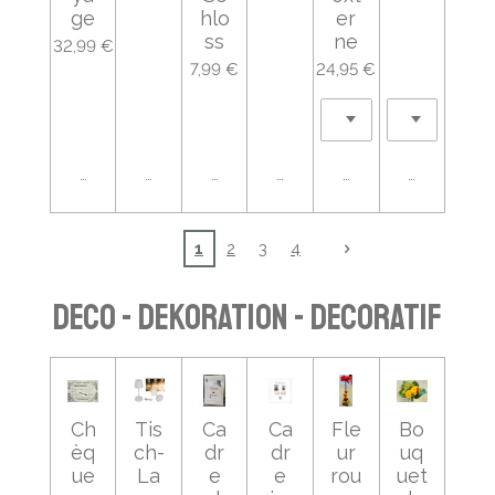
ge
hlo
er
ss
ne
32,99 €
7,99 €
24,95 €
Ajouter au panier
Ajouter au panier
Ajouter au panier
Ajouter au panier
Ajouter au panier
Ajouter au
1
2
3
4
DECO - DEKORATION - DECORATIF
Ch
Tis
Ca
Ca
Fle
Bo
èq
ch-
dr
dr
ur
uq
ue
La
e
e
rou
uet