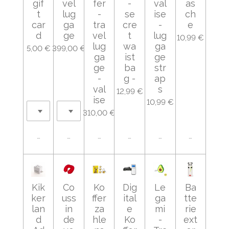
gif
vel
fer
-
val
as
t
lug
-
se
ise
ch
car
ga
tra
cre
-
e
d
ge
vel
t
lug
10,99 €
lug
wa
ga
5,00 €
399,00 €
ga
ist
ge
ge
ba
str
-
g -
ap
val
s
12,99 €
ise
10,99 €
310,00 €
Ajouter au panier
Ajouter au panier
Ajouter au panier
Ajouter au panier
Ajouter au panier
Ajouter au
Kik
Co
Ko
Dig
Le
Ba
ker
uss
ffer
ital
ga
tte
lan
in
za
e
mi
rie
d
de
hle
Ko
-
ext