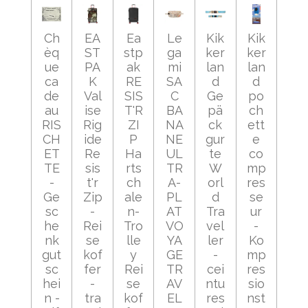
Ch
EA
Ea
Le
Kik
Kik
èq
ST
stp
ga
ker
ker
ue
PA
ak
mi
lan
lan
ca
K
RE
SA
d
d
de
Val
SIS
C
Ge
po
au
ise
T'R
BA
pä
ch
RIS
Rig
ZI
NA
ck
ett
CH
ide
P
NE
gur
e
ET
Re
Ha
UL
te
co
TE
sis
rts
TR
W
mp
-
t'r
ch
A-
orl
res
Ge
Zip
ale
PL
d
se
sc
-
n-
AT
Tra
ur
he
Rei
Tro
VO
vel
-
nk
se
lle
YA
ler
Ko
gut
kof
y
GE
-
mp
sc
fer
Rei
TR
cei
res
hei
-
se
AV
ntu
sio
n -
tra
kof
EL
res
nst