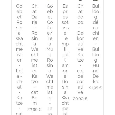
Go
Ch
Go
Es
Ch
Bul
eb
at
eb
pr
at
ldo
el
Da
el
es
dé
g
Ro
ria
Co
sot
co
dé
sin
-
ffe
ass
-
co
a
Ro
e/
e
De
chi
Wa
sin
Te
Te
kor
en
cht
a
a
mp
ati
-
me
Wa
Mu
li
ve
Bul
ist
cht
g
del
Ka
ldo
er
me
Ro
l'
tze
g
-
ist
sin
am
-
Hu
Lol
er
a
or
cat
nd
a -
Ka
Wa
e
de
De
ch
tze
cht
Ro
cor
ko
at
-
me
sin
ati
91,95 €
-
cat
ist
a
ve
Ka
8c
er
Wa
29,90 €
tze
m
-
cht
-
Ta
me
22,99 €
cat
ss
ist