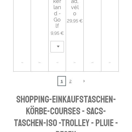
ker
ad,
lan
vél
d -
o
Go
29,95 €
lf
9,95 €
Ajouter au panier
Ajouter au panier
Ajouter au panier
Ajouter au panier
Ajouter au panier
Ajouter au
1
2
SHOPPING-EINKAUFSTASCHEN-
KÖRBE-COURSES - SACS-
TASCHEN-ISO -TROLLEY - PLUIE -