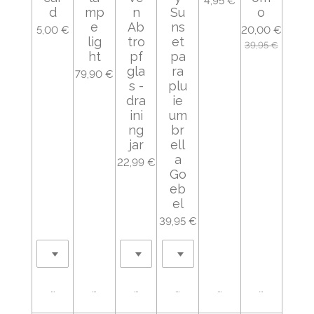
4,95 €
d
mp
n
Su
o
e
Ab
ns
5,00 €
20,00 €
lig
tro
et
39,95 €
ht
pf
pa
gla
ra
79,90 €
s -
plu
dra
ie
ini
um
ng
br
jar
ell
a
22,99 €
Go
eb
el
39,95 €
Ajouter au panier
Ajouter au panier
Ajouter au panier
Ajouter au panier
Ajouter au panier
Ajouter au