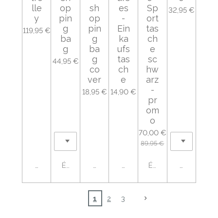
lle
op
sh
es
Sp
32,95 €
y
pin
op
-
ort
g
pin
Ein
tas
119,95 €
ba
g
ka
ch
g
ba
ufs
e
g
tas
sc
44,95 €
co
ch
hw
ver
e
arz
-
18,95 €
14,90 €
pr
om
o
70,00 €
89,95 €
Ajouter au panier
Épuisé
Ajouter au panier
Ajouter au panier
Épuisé
Ajouter au
1
2
3