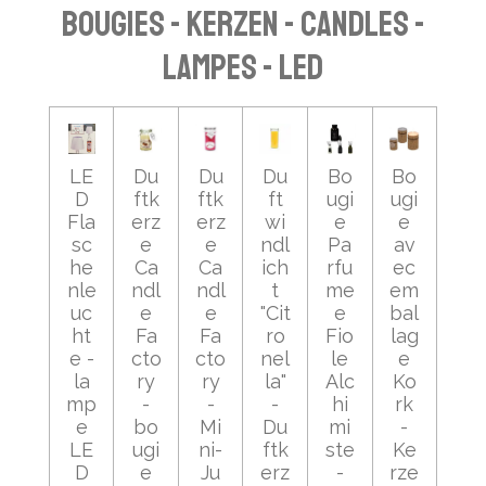
BOUGIES - KERZEN - CANDLES -
LAMPES - LED
LE
Du
Du
Du
Bo
Bo
D
ftk
ftk
ft
ugi
ugi
Fla
erz
erz
wi
e
e
sc
e
e
ndl
Pa
av
he
Ca
Ca
ich
rfu
ec
nle
ndl
ndl
t
me
em
uc
e
e
"Cit
e
bal
ht
Fa
Fa
ro
Fio
lag
e -
cto
cto
nel
le
e
la
ry
ry
la"
Alc
Ko
mp
-
-
-
hi
rk
e
bo
Mi
Du
mi
-
LE
ugi
ni-
ftk
ste
Ke
D
e
Ju
erz
-
rze