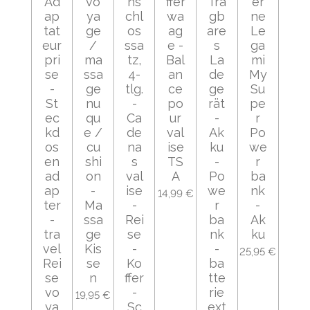
Ad
vo
ns
ffer
Tra
er
ap
ya
chl
wa
gb
ne
tat
ge
os
ag
are
Le
eur
/
ssa
e -
s
ga
pri
ma
tz,
Bal
La
mi
se
ssa
4-
an
de
My
-
ge
tlg.
ce
ge
Su
St
nu
-
po
rät
pe
ec
qu
Ca
ur
-
r
kd
e /
de
val
Ak
Po
os
cu
na
ise
ku
we
en
shi
s
TS
-
r
ad
on
val
A
Po
ba
ap
-
ise
we
nk
14,99 €
ter
Ma
-
r
-
-
ssa
Rei
ba
Ak
tra
ge
se
nk
ku
vel
Kis
-
-
25,95 €
Rei
se
Ko
ba
se
n
ffer
tte
vo
-
rie
19,95 €
ya
Sc
ext