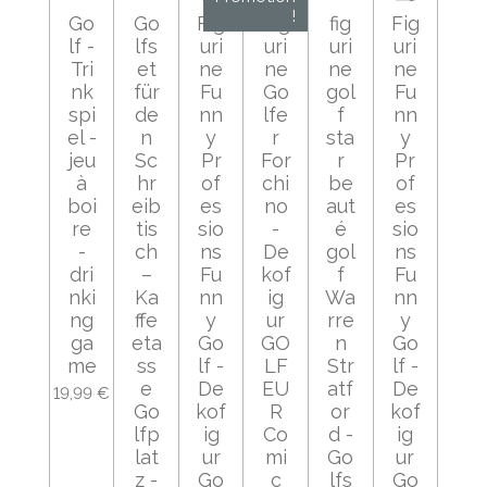
!
Go
Go
Fig
Fig
fig
Fig
lf -
lfs
uri
uri
uri
uri
Tri
et
ne
ne
ne
ne
nk
für
Fu
Go
gol
Fu
spi
de
nn
lfe
f
nn
el -
n
y
r
sta
y
jeu
Sc
Pr
For
r
Pr
à
hr
of
chi
be
of
boi
eib
es
no
aut
es
re
tis
sio
-
é
sio
-
ch
ns
De
gol
ns
dri
–
Fu
kof
f
Fu
nki
Ka
nn
ig
Wa
nn
ng
ffe
y
ur
rre
y
ga
eta
Go
GO
n
Go
me
ss
lf -
LF
Str
lf -
e
De
EU
atf
De
19,99 €
Go
kof
R
or
kof
lfp
ig
Co
d -
ig
lat
ur
mi
Go
ur
z -
Go
c
lfs
Go