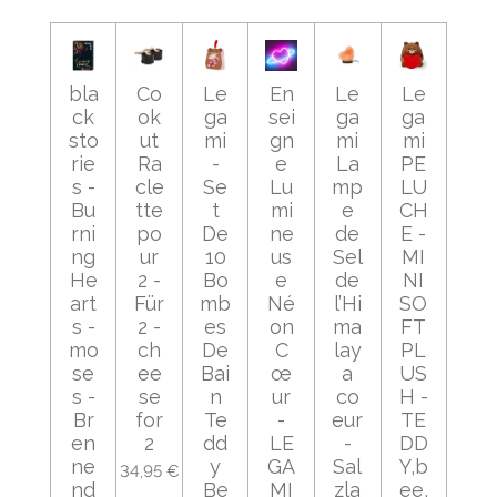
bla
Co
Le
En
Le
Le
ck
ok
ga
sei
ga
ga
sto
ut
mi
gn
mi
mi
rie
Ra
-
e
La
PE
s -
cle
Se
Lu
mp
LU
Bu
tte
t
mi
e
CH
rni
po
De
ne
de
E -
ng
ur
10
us
Sel
MI
He
2 -
Bo
e
de
NI
art
Für
mb
Né
l’Hi
SO
s -
2 -
es
on
ma
FT
mo
ch
De
C
lay
PL
se
ee
Bai
œ
a
US
s -
se
n
ur
co
H -
Br
for
Te
-
eur
TE
en
2
dd
LE
-
DD
ne
y
GA
Sal
Y,b
34,95 €
nd
Be
MI
zla
ee,