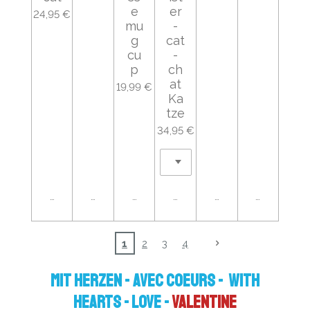
e
er
24,95 €
mu
-
g
cat
cu
-
p
ch
at
19,99 €
Ka
tze
34,95 €
Ajouter au panier
Ajouter au panier
Ajouter au panier
Ajouter au panier
Ajouter au panier
Ajouter au
1
2
3
4
MIT HERZEN - AVEC COEURS - WITH
HEARTS - LOVE -
Valentine