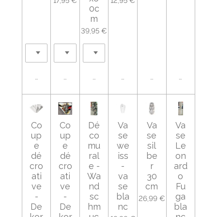
17,95 €
12,95 €
0c
m
39,95 €
Ajouter au panier
Ajouter au panier
Ajouter au panier
Ajouter au panier
Ajouter au panier
Ajouter au
Co
Co
Dé
Va
Va
Va
up
up
co
se
se
se
e
e
mu
we
sil
Le
dé
dé
ral
iss
be
on
cro
cro
e -
-
r
ard
ati
ati
Wa
va
30
o
ve
ve
nd
se
cm
Fu
-
-
sc
bla
ga
26,99 €
De
De
hm
nc
bla
kor
kor
uc
nc