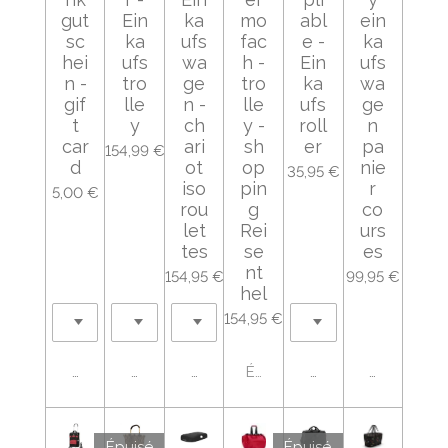
gut
Ein
ka
mo
abl
ein
sc
ka
ufs
fac
e -
ka
hei
ufs
wa
h -
Ein
ufs
n -
tro
ge
tro
ka
wa
gif
lle
n -
lle
ufs
ge
t
y
ch
y -
roll
n
car
ari
sh
er
pa
154,99 €
d
ot
op
nie
35,95 €
iso
pin
r
5,00 €
rou
g
co
let
Rei
urs
tes
se
es
nt
154,95 €
99,95 €
hel
154,95 €
Ajouter au panier
Ajouter au panier
Ajouter au panier
Épuisé
Ajouter au panier
Ajouter au
Épuisé
Épuisé