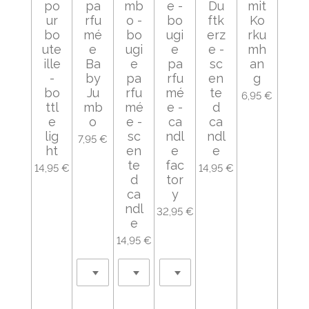
po
pa
mb
e -
Du
mit
ur
rfu
o -
bo
ftk
Ko
bo
mé
bo
ugi
erz
rku
ute
e
ugi
e
e -
mh
ille
Ba
e
pa
sc
an
-
by
pa
rfu
en
g
bo
Ju
rfu
mé
te
6,95 €
ttl
mb
mé
e -
d
e
o
e -
ca
ca
lig
sc
ndl
ndl
7,95 €
ht
en
e
e
te
fac
14,95 €
14,95 €
d
tor
ca
y
ndl
32,95 €
e
14,95 €
Ajouter au panier
Ajouter au panier
Ajouter au panier
Ajouter au panier
Ajouter au panier
Ajouter au