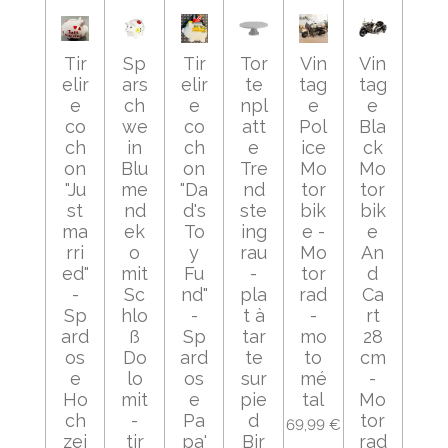
Tir
Sp
Tir
Tor
Vin
Vin
elir
ars
elir
te
tag
tag
e
ch
e
npl
e
e
co
we
co
att
Pol
Bla
ch
in
ch
e
ice
ck
on
Blu
on
Tre
Mo
Mo
"Ju
me
"Da
nd
tor
tor
st
nd
d's
ste
bik
bik
ma
ek
To
ing
e -
e
rri
o
y
rau
Mo
An
ed"
mit
Fu
-
tor
d
-
Sc
nd"
pla
rad
Ca
Sp
hlo
-
t à
-
rt
ard
ß
Sp
tar
mo
28
os
Do
ard
te
to
cm
e
lo
os
sur
mé
-
Ho
mit
e
pie
tal
Mo
ch
-
Pa
d
tor
69,99 €
zei
tir
pa'
Bir
rad