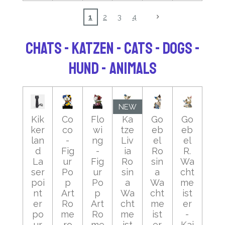
1
2
3
4
CHATS - KATZEN - CATS - DOGS -
HUND - ANIMALS
NEW
Kik
Co
Flo
Ka
Go
Go
ker
co
wi
tze
eb
eb
lan
-
ng
Liv
el
el
d
Fig
-
ia
Ro
R.
La
ur
Fig
Ro
sin
Wa
ser
Po
ur
sin
a
cht
poi
p
Po
a
Wa
me
nt
Art
p
Wa
cht
ist
er
Ro
Art
cht
me
er
po
me
Ro
me
ist
-
ur
ro
me
ist
er
Kaj