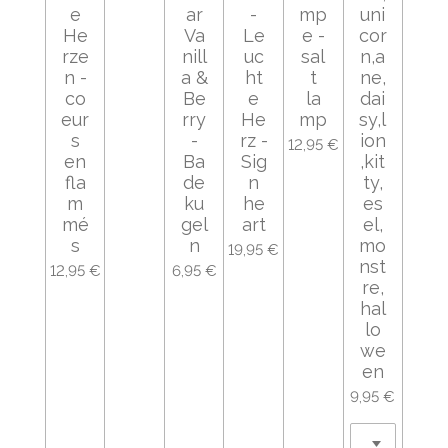
e
ar
-
mp
uni
He
Va
Le
e -
cor
rze
nill
uc
sal
n,a
n -
a &
ht
t
ne,
co
Be
e
la
dai
eur
rry
He
mp
sy,l
s
-
rz -
ion
12,95 €
en
Ba
Sig
,kit
fla
de
n
ty,
m
ku
he
es
mé
gel
art
el,
s
n
mo
19,95 €
nst
12,95 €
6,95 €
re,
hal
lo
we
en
9,95 €