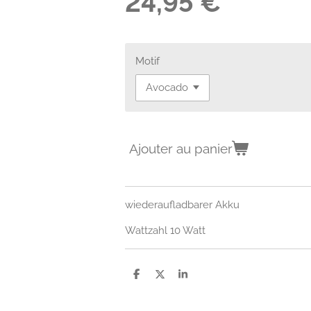
24,95 €
Motif
Ajouter au panier
wiederaufladbarer Akku
Wattzahl
10 Watt
P
P
P
a
a
a
r
r
r
t
t
t