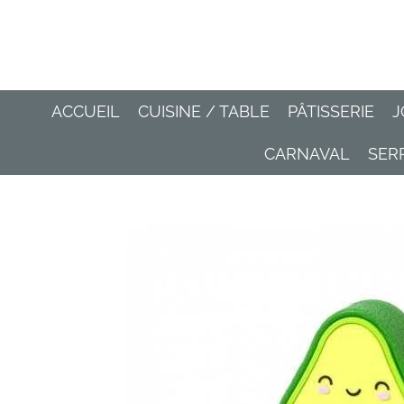
Passer
au
contenu
principal
ACCUEIL
CUISINE / TABLE
PÂTISSERIE
J
CARNAVAL
SER