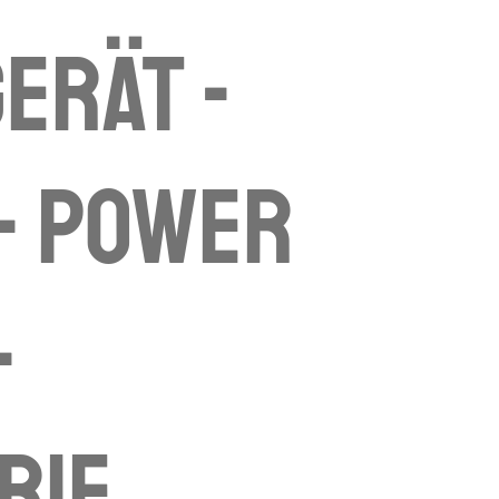
erät -
- Power
-
rie