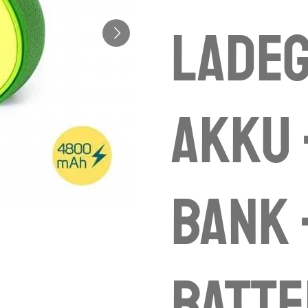
Ladeg
Akku 
bank 
batte