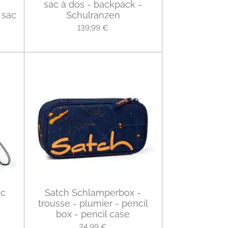
sac à dos - backpack -
 sac
Schulranzen
139,99 €
ac
Satch Schlamperbox -
trousse - plumier - pencil
box - pencil case
24,99 €