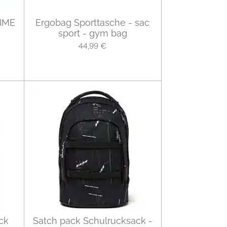
RIME
Ergobag Sporttasche - sac
sport - gym bag
44,99 €
ck
Satch pack Schulrucksack -