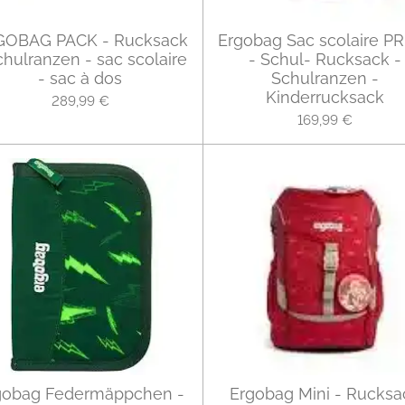
GOBAG PACK - Rucksack
Ergobag Sac scolaire P
chulranzen - sac scolaire
- Schul- Rucksack -
- sac à dos
Schulranzen -
Kinderrucksack
289,99 €
169,99 €
gobag Federmäppchen -
Ergobag Mini - Rucksa