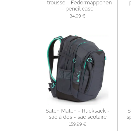
- trousse - Federmäppchen
- pencil case
34,99 €
Satch Match - Rucksack -
S
sac à dos - sac scolaire
s
159,99 €