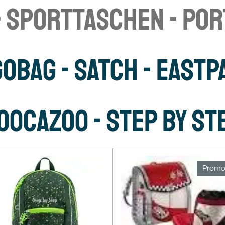
- Sporttaschen - PO
OBAG - SATCH - EASTP
OOCAZOO -
STEP BY ST
Promot