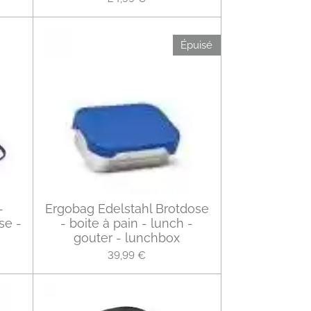
Épuisé
-
Ergobag Edelstahl Brotdose
se -
- boite à pain - lunch -
gouter - lunchbox
39,99 €