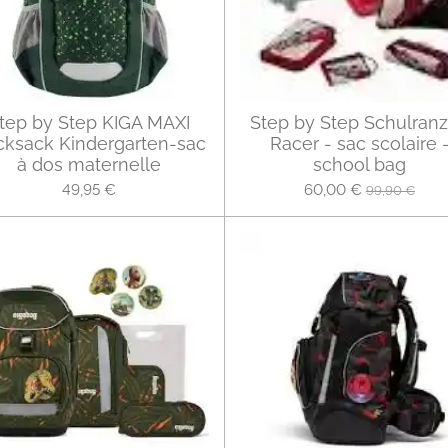
tep by Step KIGA MAXI
Step by Step Schulran
ksack Kindergarten-sac
Racer - sac scolaire 
à dos maternelle
school bag
49,95 €
60,00 €
99,90 €