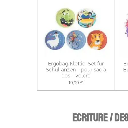
Ergobag Klettie-Set für
E
Schulranzen - pour sac à
B
dos - velcro
19,99 €
ECRITURE / DES