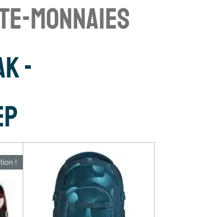
RTE-MONNAIES
AK -
EP
ion !