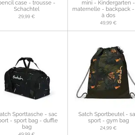
pencil case - trousse -
mini - Kindergarten -
Schachtel
maternelle - backpack -
à dos
29,99 €
49,99 €
atch Sporttasche - sac
Satch Sportbeutel - s
port - sport bag - duffle
sport - gym bag
bag
24,99 €
49,99 €