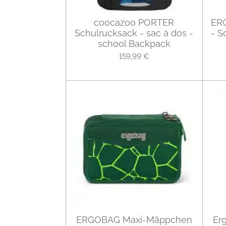
coocazoo PORTER
ER
Schulrucksack - sac à dos -
- S
school Backpack
159,99 €
ERGOBAG Maxi-Mäppchen
Er