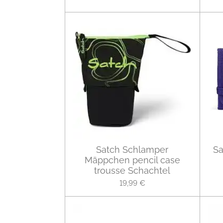
Satch Schlamper
Sa
Mäppchen pencil case
trousse Schachtel
19,99 €