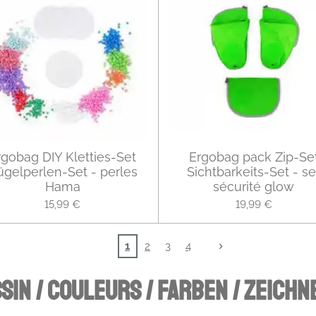
rgobag DIY Kletties-Set
Ergobag pack Zip-Se
ügelperlen-Set - perles
Sichtbarkeits-Set - se
Hama
sécurité glow
15,99 €
19,99 €
1
2
3
4
SIN / COULEURS / FARBEN / ZEICHN