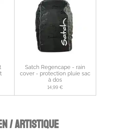
t
Satch Regencape - rain
t
cover - protection pluie sac
à dos
14,99 €
EN / ARTISTIQUE