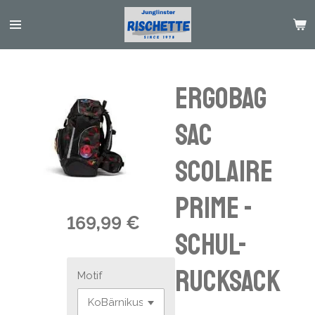
Passer
au
contenu
principal
Ergobag
Sac
scolaire
PRIME -
169,99 €
Schul-
Rucksack
Motif