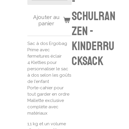
-
Schulran
Ajouter au
panier
zen -
Kinderru
Sac à dos Ergobag
Prime avec
fermetures éclair
cksack
4 Kletties pour
personnaliser le sac
à dos selon les goûts
de l'enfant
Porte-cahier pour
tout garder en ordre
Mallette exclusive
complète avec
matériaux
1,1 kg et un volume