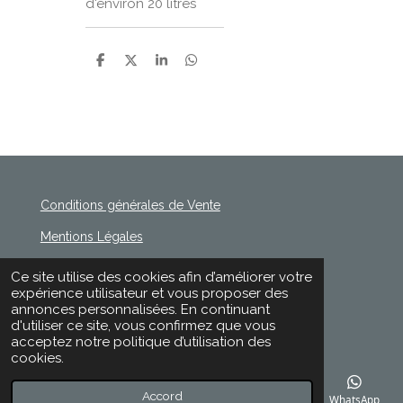
d'environ 20 litres
P
P
P
P
a
a
a
a
r
r
r
r
t
t
t
t
a
a
a
a
g
g
g
g
e
e
e
e
r
r
r
r
Conditions générales de Vente
Mentions Légales
Politique de Confidentialité
Ce site utilise des cookies afin d’améliorer votre
© 2020 - 2026 Rischette
expérience utilisateur et vous proposer des
Propulsé par
Webador
annonces personnalisées. En continuant
d'utiliser ce site, vous confirmez que vous
acceptez notre politique d’utilisation des
cookies.
Accord
E-mail
Téléphone
Carte
Facebook
WhatsApp