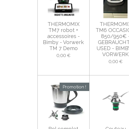
THERMOMIX
THERMOMI
TM7 robot +
TM6 OCCASI
accessoires -
850/950€ 
Bimby - Vorwerk
GEBRAUCHT
TM 7 Demo
USED - BIMB
VORWERK
0,00 €
0,00 €
Promotion !
Bol complet
Couteau