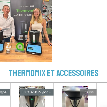
Thermomix et accessoires
850€
OCCASION 500,-
Épuisé