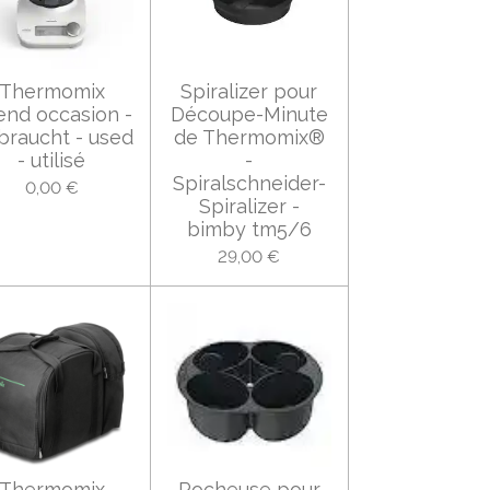
Thermomix
Spiralizer pour
end occasion -
Découpe-Minute
braucht - used
de Thermomix®
- utilisé
-
Spiralschneider-
0,00 €
Spiralizer -
bimby tm5/6
29,00 €
Thermomix
Pocheuse pour