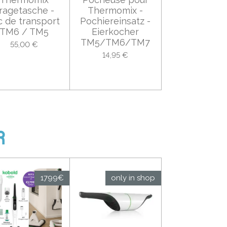
ragetasche -
Thermomix -
c de transport
Pochiereinsatz -
TM6 / TM5
Eierkocher
TM5/TM6/TM7
55,00 €
14,95 €
R
1799€
only in shop