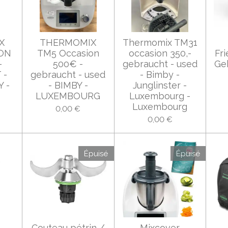
X
THERMOMIX
Thermomix TM31
ON
TM5 Occasion
occasion 350,-
Fri
-
500€ -
gebraucht - used
Ge
 -
gebraucht - used
- Bimby -
Y -
- BIMBY -
Junglinster -
LUXEMBOURG
Luxembourg -
Luxembourg
0,00 €
0,00 €
Épuisé
Épuisé
Couteau pétrin /
Mixcover