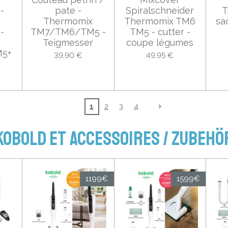
-
pate -
Spiralschneider
T
Thermomix
Thermomix TM6
sa
-
TM7/TM6/TM5 -
TM5 - cutter -
Teigmesser
coupe légumes
5+
39,90 €
49,95 €
1
2
3
4
Kobold et accessoires / ZUBEHÖ
1199€
1599€