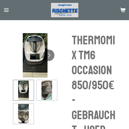
Passer
au
contenu
principal
THERMOMI
X TM6
OCCASION
850/950€
-
GEBRAUCH