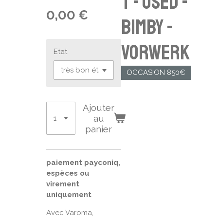
T - USED -
0,00 €
BIMBY -
VORWERK
Etat
OCCASION 850€
Ajouter
au
panier
paiement payconiq,
espèces ou
virement
uniquement
Avec Varoma,