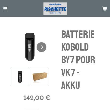
Passer
au
contenu
principal
Batterie
Kobold
BY7 pour
VK7 -
Akku
149,00 €