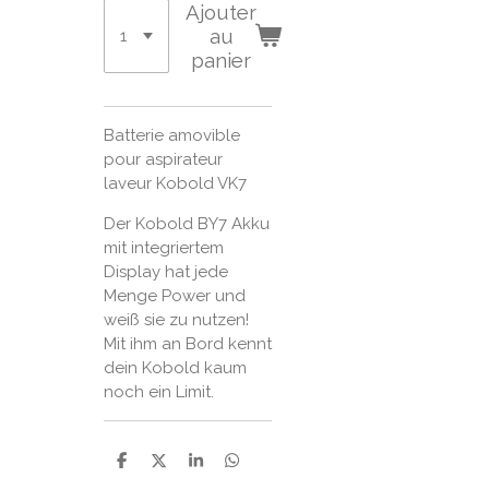
Ajouter
au
panier
Batterie amovible
pour aspirateur
laveur Kobold VK7
Der Kobold BY7 Akku
mit integriertem
Display hat jede
Menge Power und
weiß sie zu nutzen!
Mit ihm an Bord kennt
dein Kobold kaum
noch ein Limit.
P
P
P
P
a
a
a
a