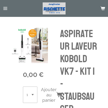
Passer
au
contenu
principal
Aspirate
ur Laveur
Kobold
VK7 - Kit 1
0,00 €
-
Ajouter
Staubsau
au
panier