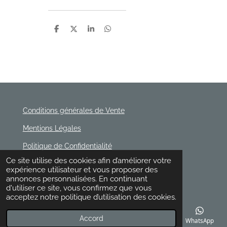
P
P
P
P
a
a
a
a
r
r
r
r
t
t
t
t
a
a
a
a
g
g
g
g
e
e
e
e
r
r
r
r
Conditions générales de Vente
Mentions Légales
Politique de Confidentialité
© 2020 - 2026 Rischette
Ce site utilise des cookies afin d’améliorer votre
Propulsé par
Webador
expérience utilisateur et vous proposer des
annonces personnalisées. En continuant
d'utiliser ce site, vous confirmez que vous
acceptez notre politique d’utilisation des cookies.
Accord
E-mail
Téléphone
Carte
Facebook
WhatsApp