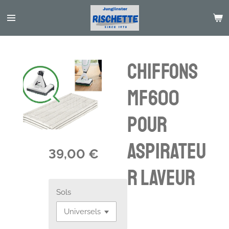
Passer
au
contenu
principal
Chiffons
MF600
pour
aspirateu
39,00 €
r laveur
Sols