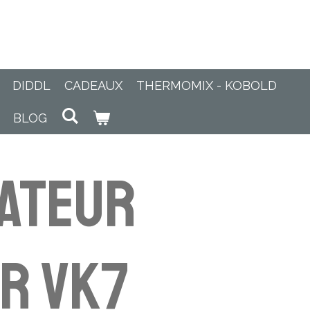
DIDDL
CADEAUX
THERMOMIX - KOBOLD
BLOG
ateur
r VK7