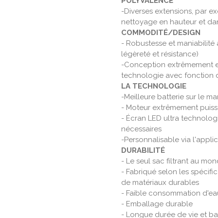
POLYVALENCE
-Diverses extensions, par ex
nettoyage en hauteur et dan
COMMODITÉ/DESIGN
- Robustesse et maniabilité 
légèreté et résistance)
-Conception extrêmement er
technologie avec fonction 
LA TECHNOLOGIE
-Meilleure batterie sur le m
- Moteur extrêmement puiss
- Écran LED ultra technologi
nécessaires
-Personnalisable via l'appli
DURABILITÉ
- Le seul sac filtrant au mo
- Fabriqué selon les spécific
de matériaux durables
- Faible consommation d'ea
- Emballage durable
- Longue durée de vie et ba