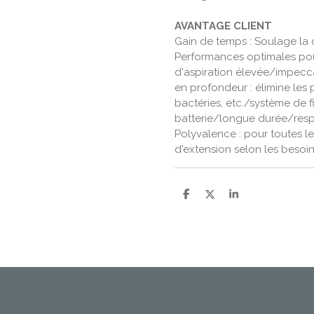
AVANTAGE CLIENT
Gain de temps : Soulage la 
Performances optimales pou
d'aspiration élevée/impec
en profondeur : élimine les p
bactéries, etc./système de f
batterie/longue durée/res
Polyvalence : pour toutes les
d'extension selon les besoi
P
P
P
a
a
a
r
r
r
t
t
t
a
a
a
g
g
g
e
e
e
r
r
r