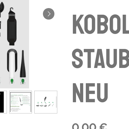
Kobol
Stau
NEU
0,00 €