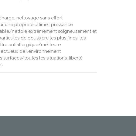
charge, nettoyage sans effort
r une propreté ultime : puissance
cable/nettoie extrêmement soigneusement et
articules de poussière les plus fines, les
iltre antiallergique/meilleure
pectueux de l'environnement
 surfaces/toutes les situations, liberté
ns