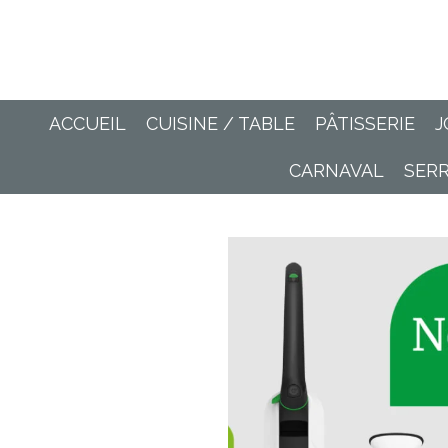
Passer
au
contenu
principal
ACCUEIL
CUISINE / TABLE
PÂTISSERIE
J
CARNAVAL
SER