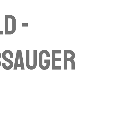
d -
bsauger