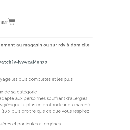
nier
uement au magasin ou sur rdv à domicile
watch?v=ivvwc5Men70
age les plus complètes et les plus
ux de sa catégorie
 adapté aux personnes souffrant d'allergies
ygiénique le plus en profondeur du marché
e (10 x plus propre que ce que vous respirez
ères et particules allergènes