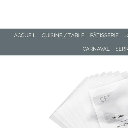
Passer
au
contenu
principal
ACCUEIL
CUISINE / TABLE
PÂTISSERIE
J
CARNAVAL
SER