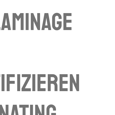
laminage
ifizieren
inating