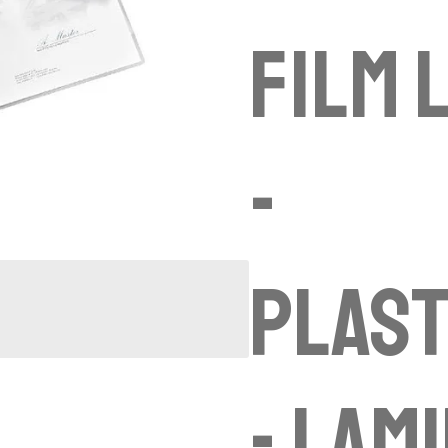
film 
-
Plast
- lam