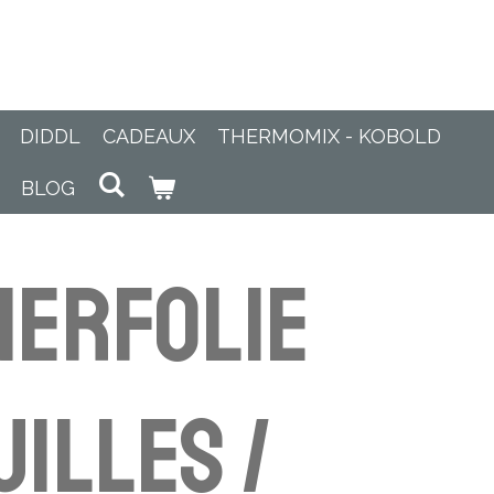
DIDDL
CADEAUX
THERMOMIX - KOBOLD
BLOG
ierfolie
uilles /