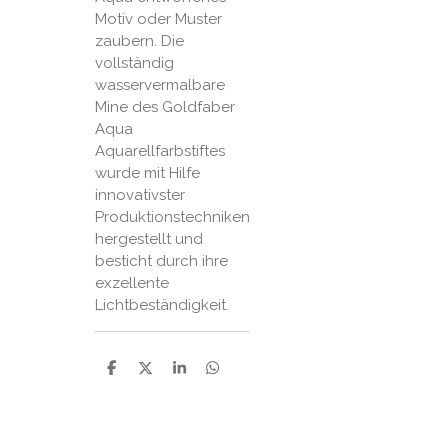
Motiv oder Muster
zaubern. Die
vollständig
wasservermalbare
Mine des Goldfaber
Aqua
Aquarellfarbstiftes
wurde mit Hilfe
innovativster
Produktionstechniken
hergestellt und
besticht durch ihre
exzellente
Lichtbeständigkeit.
P
P
P
P
a
a
a
a
r
r
r
r
t
t
t
t
a
a
a
a