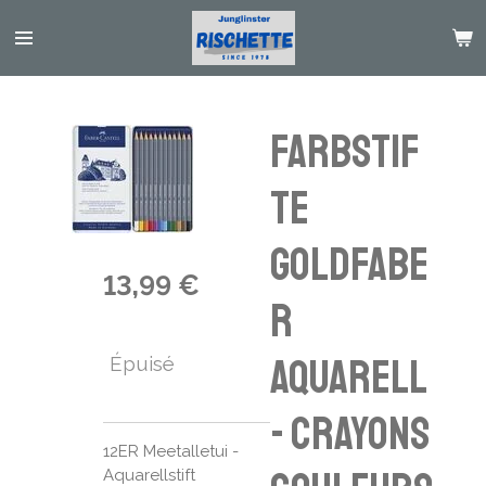
Passer
au
contenu
principal
Farbstif
te
Goldfabe
13,99 €
r
Aquarell
Épuisé
- Crayons
12ER Meetalletui -
Aquarellstift