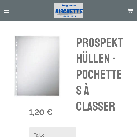
Passer
au
contenu
principal
Prospekt
hüllen -
pochette
s à
classer
1,20 €
Taille