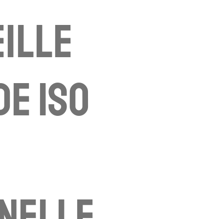
ille
e iso
nelle