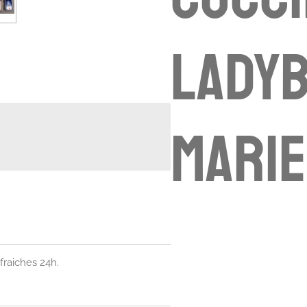
lady
Mari
fraiches 24h.