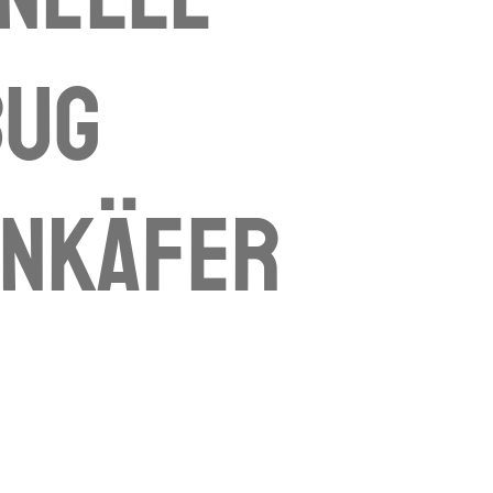
bug
enkäfer