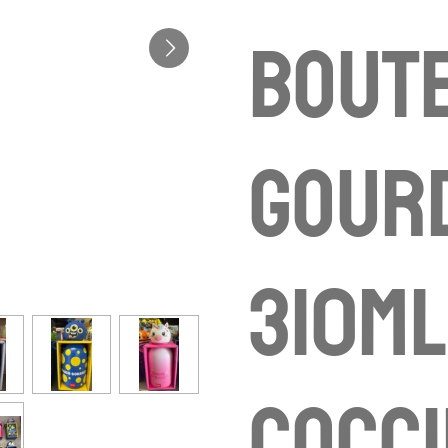
boute
gourd
310ml
cocci