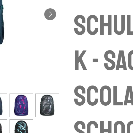
Schu
k - sa
scola
scho