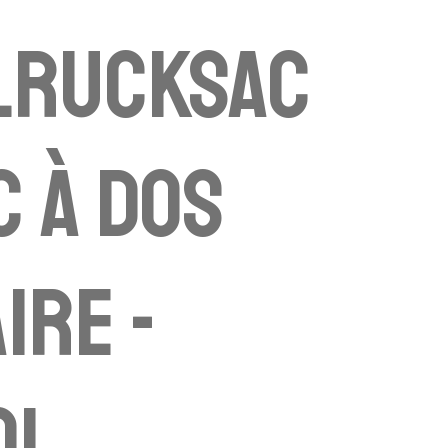
lrucksac
c à dos
ire -
ol