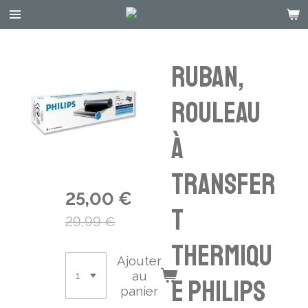
Passer
au
contenu
principal
Ruban,
rouleau
à
transfer
25,00 €
t
29,99 €
thermiqu
Ajouter
au
e Philips
panier