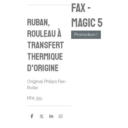
fax -
Magic 5
Ruban,
rouleau à
Promotion !
transfert
thermique
d'origine
Original Philips Fax-
Rolle
PFA 351
P
P
P
P
a
a
a
a
r
r
r
r