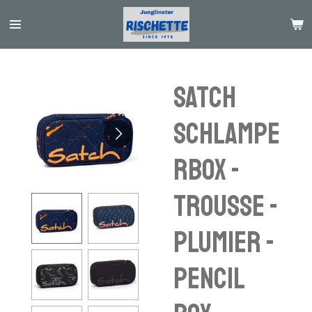
Passer
au
contenu
principal
Satch
Schlampe
rbox -
trousse -
plumier -
pencil