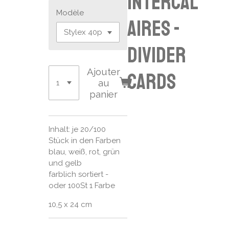
intercal
Modèle
aires -
divider
Ajouter
cards
au
panier
Inhalt: je 20/100
Stück in den Farben
blau, weiß, rot, grün
und gelb
farblich sortiert -
oder 100St 1 Farbe
10,5 x 24 cm