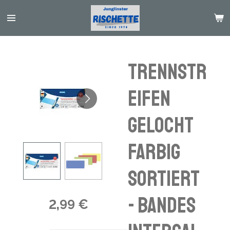
Passer
au
contenu
principal
Trennstr
eifen
gelocht
farbig
sortiert
- bandes
2,99 €