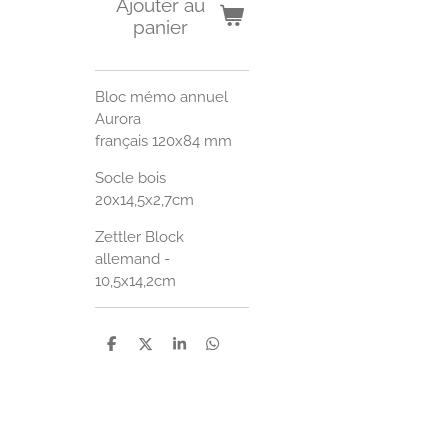
Ajouter au
panier
Bloc mémo annuel
Aurora
français 120x84 mm
Socle bois
20x14,5x2,7cm
Zettler Block
allemand -
10,5x14,2cm
P
P
P
P
a
a
a
a
r
r
r
r
t
t
t
t
a
a
a
a
g
g
g
g
e
e
e
e