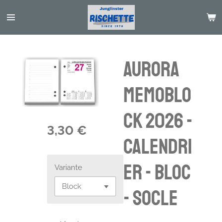
Passer
au
contenu
principal
Aurora
Memoblo
ck 2026 -
3,30 €
calendri
er - bloc
Variante
- socle