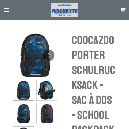
Passer
au
contenu
principal
coocazoo
PORTER
Schulruc
ksack -
sac à dos
- school