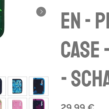
en - 
case 
- Sch
29,99 €