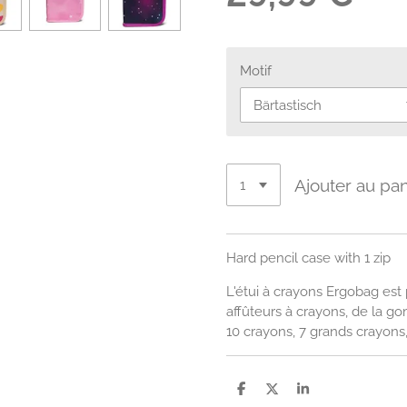
Motif
Ajouter au pan
Hard pencil case with 1 zip
L'étui à crayons Ergobag est 
affûteurs à crayons, de la go
10 crayons, 7 grands crayons,
P
P
P