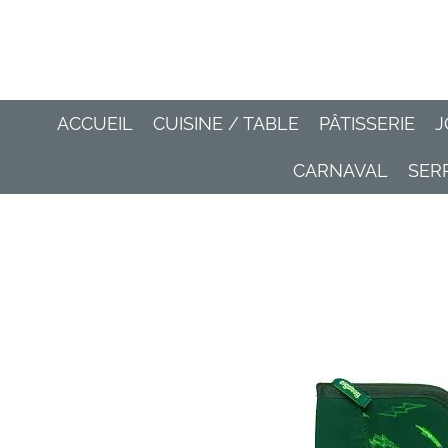
Passer
au
contenu
principal
ACCUEIL
CUISINE / TABLE
PÂTISSERIE
J
CARNAVAL
SER