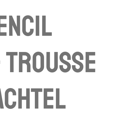
pencil
- trousse
achtel