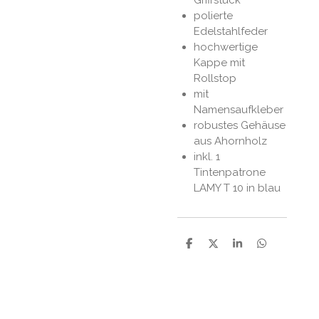
polierte
Edelstahlfeder
hochwertige
Kappe mit
Rollstop
mit
Namensaufkleber
robustes Gehäuse
aus Ahornholz
inkl. 1
Tintenpatrone
LAMY T 10 in blau
P
P
P
P
a
a
a
a
r
r
r
r
t
t
t
t
a
a
a
a
g
g
g
g
e
e
e
e