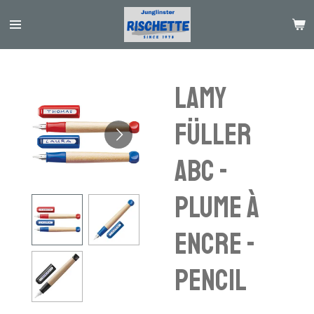
Passer
au
contenu
principal
Lamy
Füller
ABC -
plume à
encre -
pencil