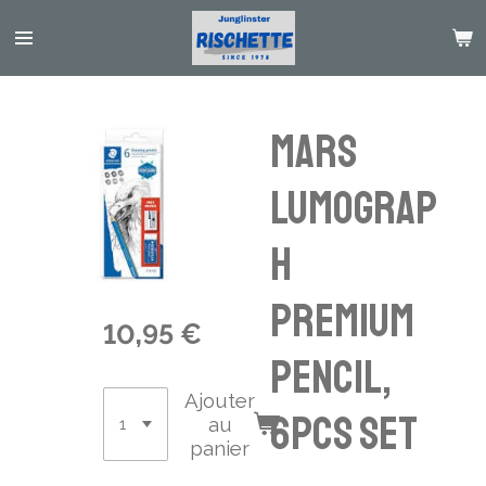
Passer
au
contenu
principal
Mars
Lumograp
h
Premium
10,95 €
Pencil,
Ajouter
6pcs Set
au
panier