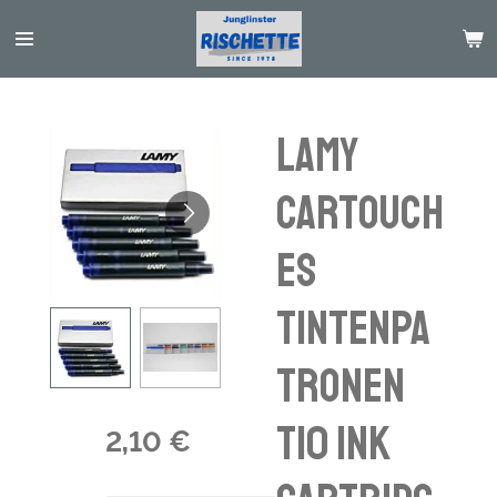
Passer
au
contenu
principal
Lamy
Cartouch
es
Tintenpa
tronen
T10 ink
2,10 €