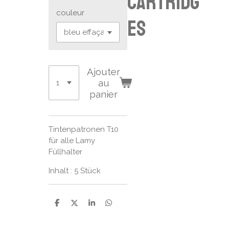
cartridg
couleur
es
Ajouter
au
panier
Tintenpatronen T10
für alle Lamy
Füllhalter
Inhalt : 5 Stück
P
P
P
P
a
a
a
a
r
r
r
r
t
t
t
t