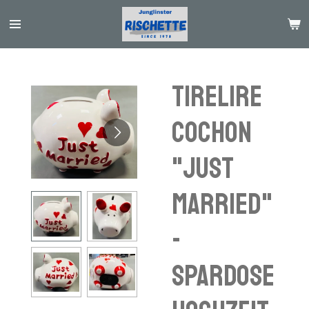
Passer
au
contenu
principal
Tirelire
cochon
"Just
married"
-
Spardose