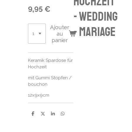
Hochzeit
9,95 €
- wedding
Ajouter
- mariage
au
panier
Keramik Spardose für
Hochzeit
mit Gummi Stopfen /
bouchon
12x9x9cm
P
P
P
P
a
a
a
a
r
r
r
r
t
t
t
t