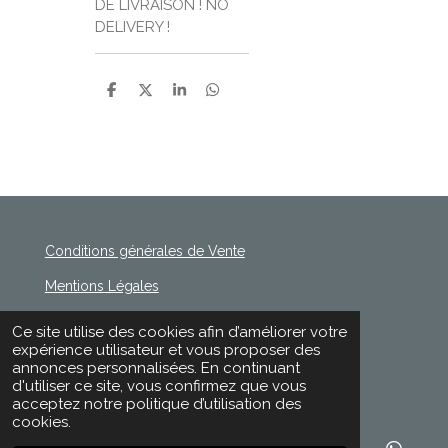
DE LIVRAISON ! NO
DELIVERY !
P
P
P
P
a
a
a
a
r
r
r
r
t
t
t
t
a
a
a
a
g
g
g
g
e
e
e
e
r
r
r
r
Conditions générales de Vente
Mentions Légales
Politique de Confidentialité
Ce site utilise des cookies afin d’améliorer votre
© 2020 - 2026 Rischette
expérience utilisateur et vous proposer des
Propulsé par
Webador
annonces personnalisées. En continuant
d'utiliser ce site, vous confirmez que vous
acceptez notre politique d’utilisation des
cookies.