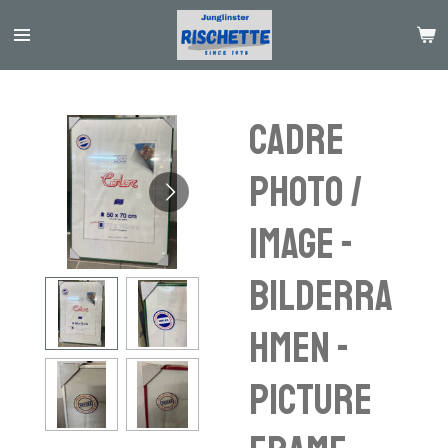
Passer
au
contenu
principal
Cadre
photo /
image -
Bilderra
hmen -
picture