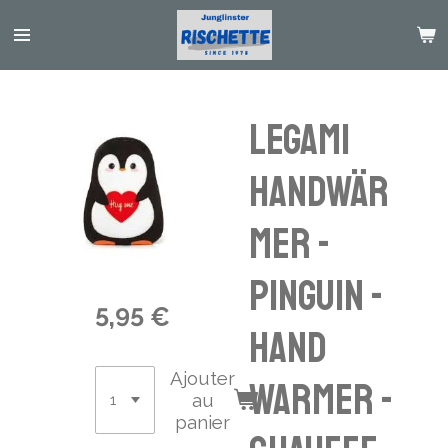
Passer
au
contenu
principal
Legami
Handwär
mer -
Pinguin -
5,95 €
hand
Ajouter
warmer -
au
panier