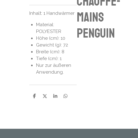
chauffe-
mains
Inhalt: 1 Handwärmer
Material:
penguin
POLYESTER
Höhe (cm): 10
Gewicht (g): 72
Breite (cm): 8
Tiefe (cm): 1
Nur zur äußeren
Anwendung.
P
P
P
P
a
a
a
a
r
r
r
r
t
t
t
t
a
a
a
a
g
g
g
g
e
e
e
e
r
r
r
r