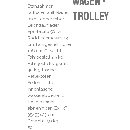
wagen -
Stahlrahmen,
trolley
faltbarer Griff, Räder
leicht abnehmbar,
Leichtlaufräder,
Spurbreite 50 cm,
Raddurchmesser 13
cm, Fahrgestell Höhe
106 cm, Gewicht
Fahrgestell 2,5 kg,
Fahrgestelltragkraft
40 kg, Tasche:
Reflektoren,
Seitentasche,
Innentasche,
wasserabweisend,
Tasche leicht
abnehmbar, (BxHxT):
35x59x23 cm,
Gewicht 0,9 kg
50 l