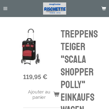
Passer
au
contenu
principal
Treppens
teiger
"Scala
Shopper
119,95 €
Polly"
Ajouter au
Einkaufs
panier