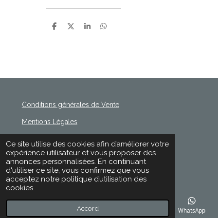
P
P
P
P
a
a
a
a
r
r
r
r
t
t
t
t
a
a
a
a
g
g
g
g
e
e
e
e
r
r
r
r
Conditions générales de Vente
Mentions Légales
Politique de Confidentialité
Ce site utilise des cookies afin d’améliorer votre
© 2020 - 2026 Rischette
expérience utilisateur et vous proposer des
Propulsé par
Webador
annonces personnalisées. En continuant
d'utiliser ce site, vous confirmez que vous
acceptez notre politique d’utilisation des
cookies.
Accord
E-mail
Téléphone
Carte
Facebook
WhatsApp