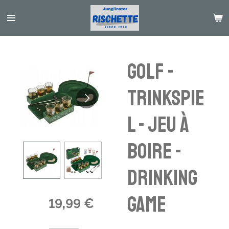
Passer
au
contenu
principal
Golf -
Trinkspie
l - jeu à
boire -
drinking
game
19,99 €