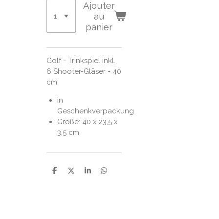
Ajouter
au
panier
Golf - Trinkspiel inkl.
6 Shooter-Gläser - 40
cm
in
Geschenkverpackung
Größe: 40 x 23,5 x
3,5 cm
P
P
P
P
a
a
a
a
r
r
r
r
t
t
t
t
a
a
a
a
g
g
g
g
e
e
e
e