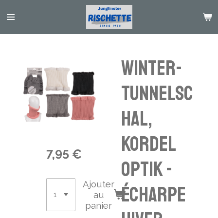
Passer
au
contenu
principal
Winter-
Tunnelsc
hal,
Kordel
7,95 €
Optik -
Ajouter
écharpe
au
panier