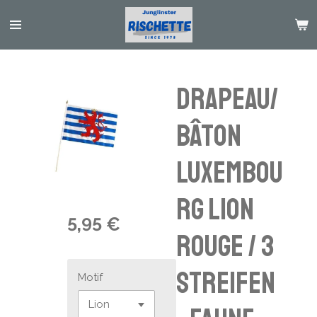
Passer
au
contenu
principal
Drapeau/
Bâton
Luxembou
rg Lion
5,95 €
Rouge / 3
Streifen
Motif