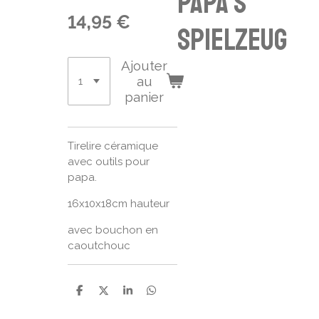
Papa's
14,95 €
Spielzeug
Ajouter
au
panier
Tirelire céramique
avec outils pour
papa.
16x10x18cm hauteur
avec bouchon en
caoutchouc
P
P
P
P
a
a
a
a
r
r
r
r