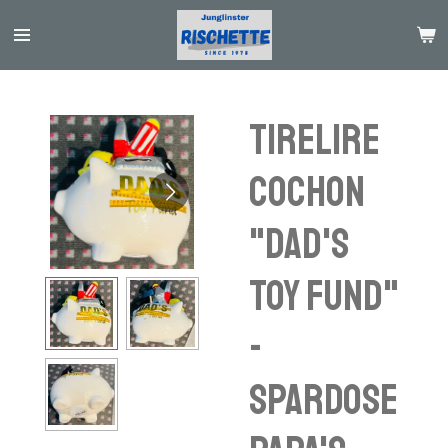
Passer
au
contenu
principal
Tirelire
cochon
"Dad's
Toy Fund"
-
Spardose