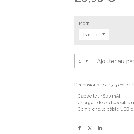
Motif
Ajouter au pa
Dimensions: Tour 3,5 cm. et 
- Capacité : 4800 mAh;
- Chargez deux dispositifs 
- Comprend le câble USB d
P
P
P