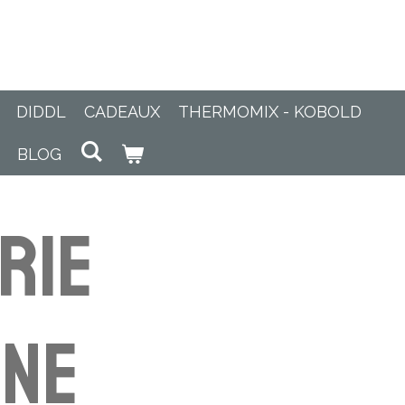
DIDDL
CADEAUX
THERMOMIX - KOBOLD
BLOG
rie
rne