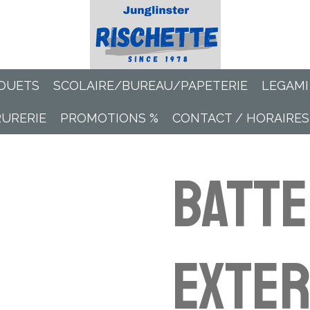
OUETS
SCOLAIRE/BUREAU/PAPETERIE
LEGAMI
RURERIE
PROMOTIONS %
CONTACT / HORAIRES
Batte
exte