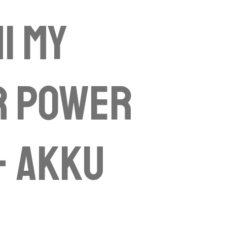
i My
r Power
- Akku