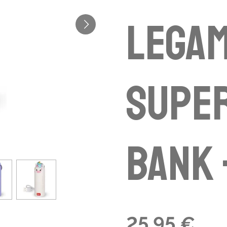
Legam
Supe
bank 
25,95 €