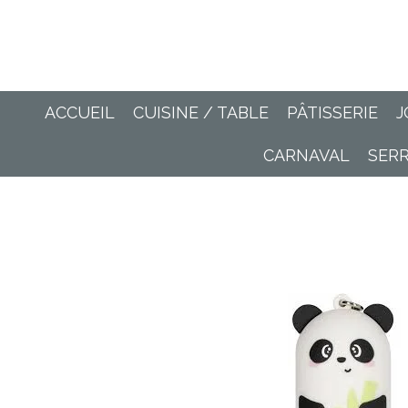
Passer
au
contenu
principal
ACCUEIL
CUISINE / TABLE
PÂTISSERIE
J
CARNAVAL
SER