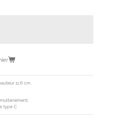
nier
hauteur 11,6 cm.
simultanément;
e type C