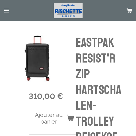
Passer
au
contenu
principal
Eastpak
RESIST'R
ZIP
Hartscha
310,00 €
len-
Ajouter au
Trolley
panier