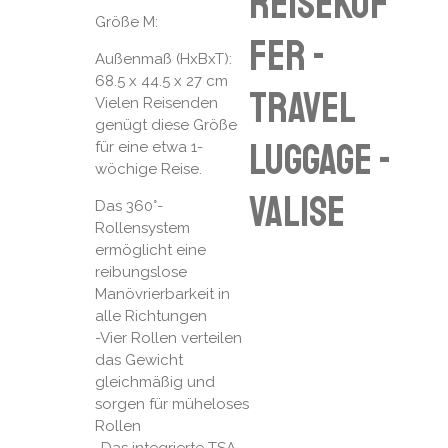
Reisekof
Größe M:
fer -
Außenmaß (HxBxT):
68.5 x 44.5 x 27 cm
travel
Vielen Reisenden
genügt diese Größe
luggage -
für eine etwa 1-
wöchige Reise.
valise
Das 360°-
Rollensystem
ermöglicht eine
reibungslose
Manövrierbarkeit in
alle Richtungen
-Vier Rollen verteilen
das Gewicht
gleichmäßig und
sorgen für müheloses
Rollen
-Das integrierte TSA-