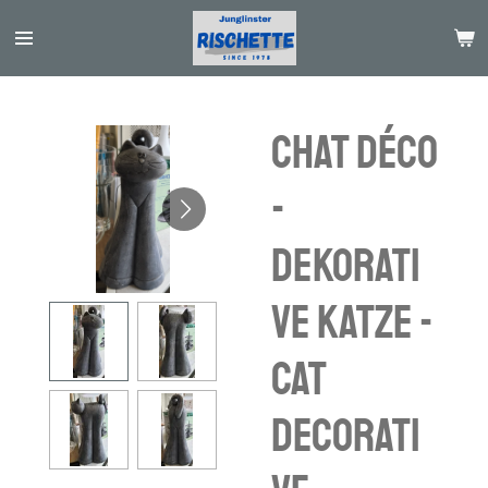
Passer
au
contenu
principal
Chat déco
-
Dekorati
ve Katze -
cat
decorati