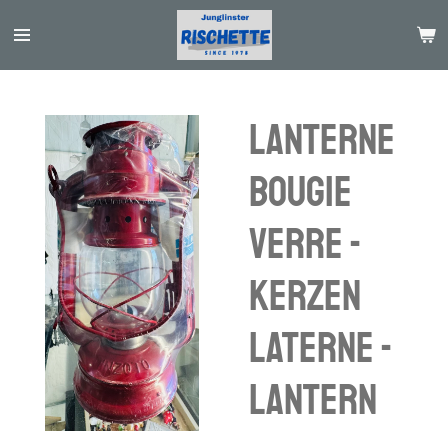
Passer
au
contenu
principal
Lanterne
bougie
verre -
Kerzen
Laterne -
lantern