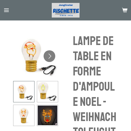
Passer
au
contenu
principal
Lampe de
table en
forme
d'ampoul
e Noel -
Weihnach