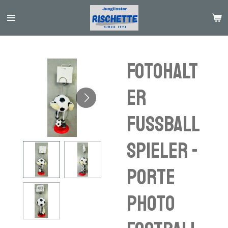
Passer
au
contenu
principal
Fotohalt
er
Fussball
Spieler -
porte
photo