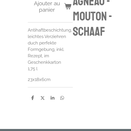
agneau -
Ajouter au
panier
mouton -
schaaf
Antihaftbeschichtung,
leichtes Verziehren
duch perfekte
Formgebung, inkl.
Rezept, im
Geschenkkarton
1,75 l
23x18x6cm
P
P
P
P
a
a
a
a
r
r
r
r
t
t
t
t
a
a
a
a
g
g
g
g
e
e
e
e
r
r
r
r