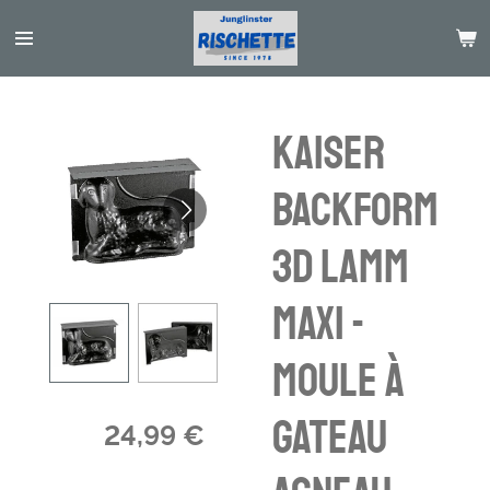
Passer
au
contenu
principal
KAISER
Backform
3D Lamm
Maxi -
moule à
gateau
24,99 €