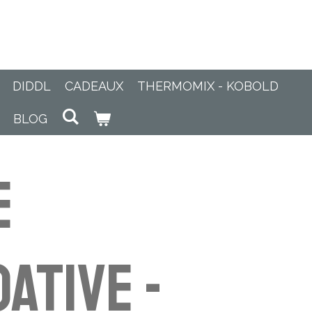
DIDDL
CADEAUX
THERMOMIX - KOBOLD
BLOG
e
ative -