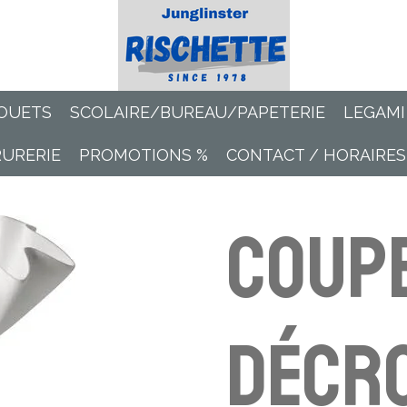
OUETS
SCOLAIRE/BUREAU/PAPETERIE
LEGAMI
RURERIE
PROMOTIONS %
CONTACT / HORAIRES
Coup
décro