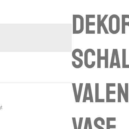
Dekor
Schal
Valen
gt
Vase