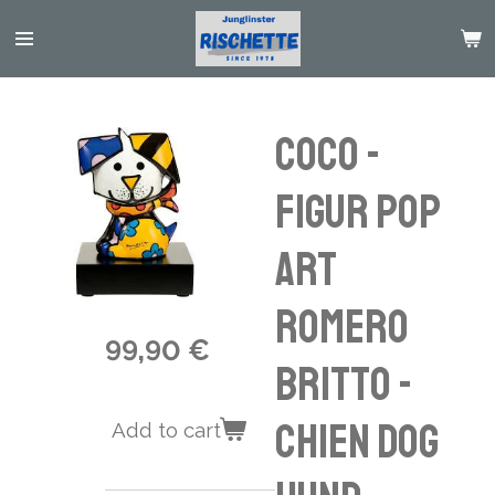
Passer
au
contenu
principal
Coco -
Figur Pop
Art
Romero
99,90 €
Britto -
chien dog
Add to cart