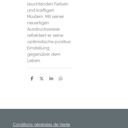
leuchtenden Farben
und kräftigen
Mustern. Mit seiner
neuartigen
Ausdrucksweise
reflektiert er seine
optimistische positive
Einstellung
gegenüber dem
Leben.
P
P
P
P
a
a
a
a
r
r
r
r
t
t
t
t
a
a
a
a
g
g
g
g
e
e
e
e
r
r
r
r
Conditions générales de Vente