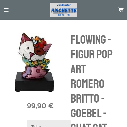
Passer
au
contenu
principal
Flowing -
Figur Pop
Art
Romero
Britto -
99,90 €
Goebel -
Taille