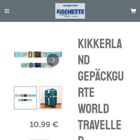
Passer
au
contenu
principal
Kikkerla
nd
Gepäckgu
rte
World
Travelle
10,99 €