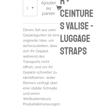
r -
Ajouter
au
ceinture
panier
s valise -
Dieses Set aus zwei
luggage
Gepäckgurten ist eine
originelle Idee, um
sicherzustellen, dass
straps
sich Ihr Gepäck
während des
Transports nicht
öffnet, und um Ihr
Gepäck schneller zu
identifizieren. Jeder
Riemen verfügt über
eine stabile Schnalle
und einen
Weltkartendruck.
Produktabmessungen: