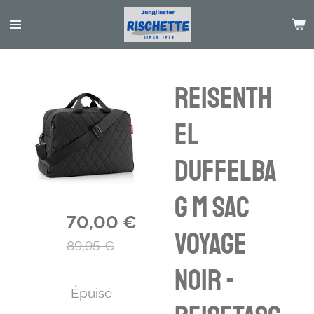
Passer
au
contenu
principal
Reisenth
el
duffelba
g M sac
70,00 €
voyage
89,95 €
noir -
Épuisé