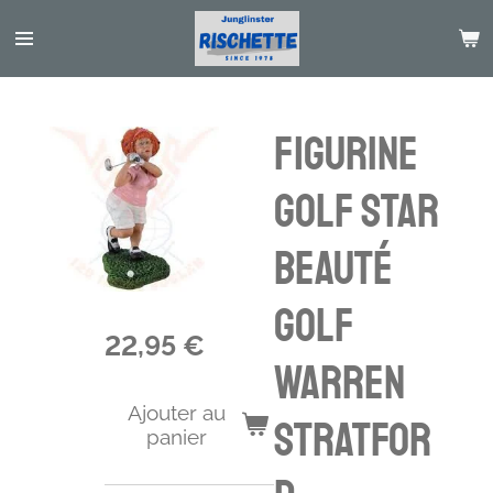
Passer
au
contenu
principal
figurine
golf star
beauté
golf
22,95 €
Warren
Ajouter au
Stratfor
panier