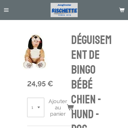
Passer
au
contenu
principal
Déguisem
ent de
bingo
bébé
24,95 €
chien -
Ajouter
au
Hund -
panier