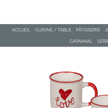
Passer
au
contenu
principal
ACCUEIL
CUISINE / TABLE
PÂTISSERIE
J
CARNAVAL
SER