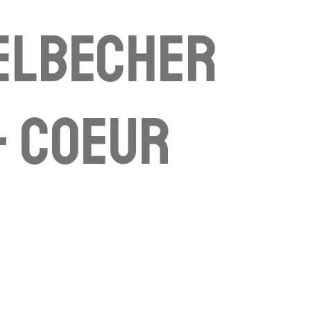
elbecher
- coeur