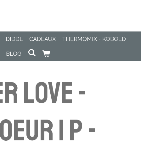
DIDDL
CADEAUX
THERMOMIX - KOBOLD
BLOG
r Love -
oeur 1 p -