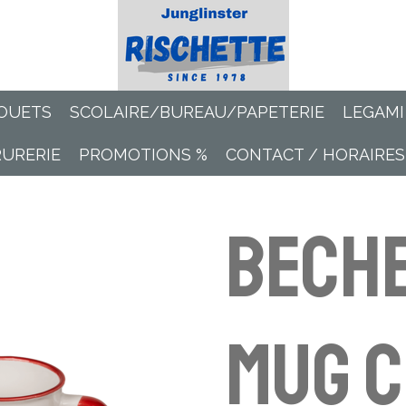
OUETS
SCOLAIRE/BUREAU/PAPETERIE
LEGAMI
RURERIE
PROMOTIONS %
CONTACT / HORAIRES
Beche
mug c