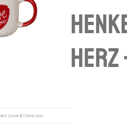
Henk
Herz 
rz, Love & I love you