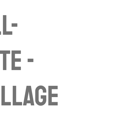
l-
te -
llage