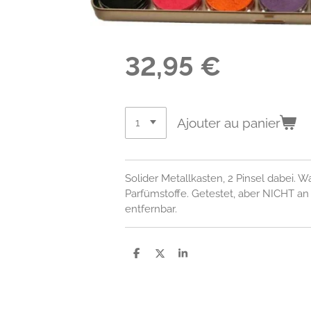
32,95 €
Ajouter au panier
Solider Metallkasten, 2 Pinsel dabei. 
Parfümstoffe. Getestet, aber NICHT an 
entfernbar.
P
P
P
a
a
a
r
r
r
t
t
t
a
a
a
g
g
g