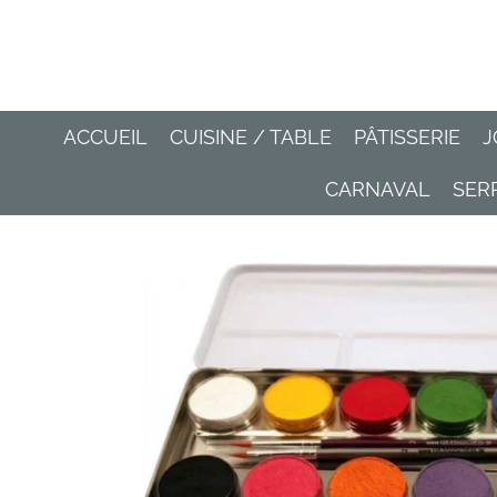
Passer
au
contenu
principal
ACCUEIL
CUISINE / TABLE
PÂTISSERIE
J
CARNAVAL
SER