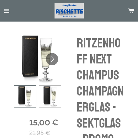
Passer
au
contenu
principal
RITZENHO
FF Next
Champus
Champagn
erglas -
Sektglas
15,00 €
21,95 €