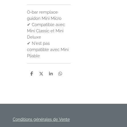
O-bar remplace
guidon Mini Micro
✔ Compatible avec
Mini Classic et Mini
Deluxe
✔ N'est pas
compatible avec Mini
Pliable
P
P
P
P
a
a
a
a
r
r
r
r
t
t
t
t
a
a
a
a
g
g
g
g
e
e
e
e
r
r
r
r
Conditions générales de Vente