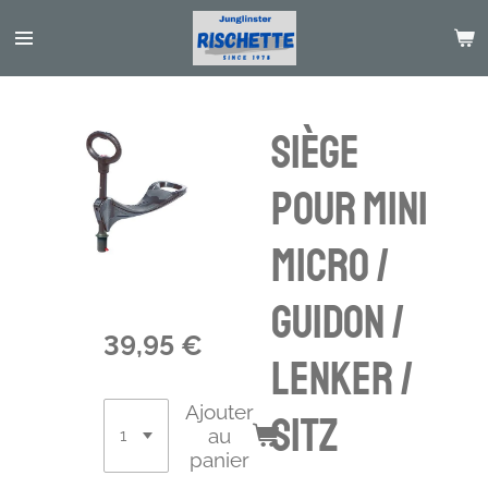
Passer
au
contenu
principal
Siège
pour mini
Micro /
Guidon /
39,95 €
Lenker /
Ajouter
Sitz
au
panier